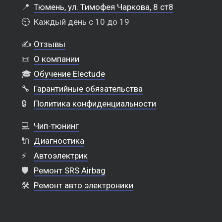
📍
Тюмень, ул. Тимофея Чаркова, 8 ст8
⏲️
Каждый день с 10 до 19
✍️
Отзывы
📜
О компании
🎓
Обучение Electude
🔧
Гарантийные обязательства
🔒
Политика конфиденциальности
💻
Чип-тюнинг
🔌
Диагностика
⚡
Автоэлектрик
🛡️
Ремонт SRS Airbag
🛠️
Ремонт авто электроники