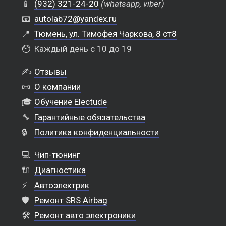
📱
(932) 321-24-20
(whatsapp, viber)
📧
autolab72@yandex.ru
📍
Тюмень, ул. Тимофея Чаркова, 8 ст8
⏲️
Каждый день с 10 до 19
✍️
Отзывы
📜
О компании
🎓
Обучение Electude
🔧
Гарантийные обязательства
🔒
Политика конфиденциальности
💻
Чип-тюнинг
🔌
Диагностика
⚡
Автоэлектрик
🛡️
Ремонт SRS Airbag
🛠️
Ремонт авто электроники