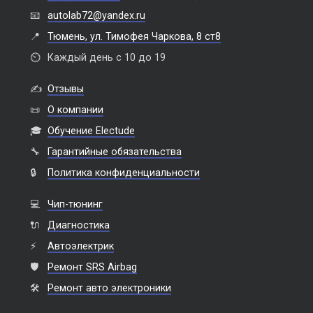
📧
autolab72@yandex.ru
📍
Тюмень, ул. Тимофея Чаркова, 8 ст8
⏲️
Каждый день с 10 до 19
✍️
Отзывы
📜
О компании
🎓
Обучение Electude
🔧
Гарантийные обязательства
🔒
Политика конфиденциальности
💻
Чип-тюнинг
🔌
Диагностика
⚡
Автоэлектрик
🛡️
Ремонт SRS Airbag
🛠️
Ремонт авто электроники