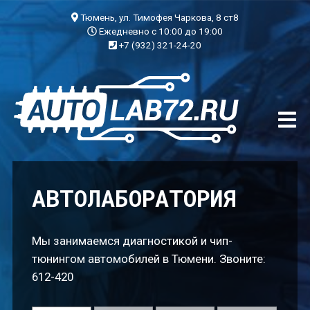
БЛОГ
Тюмень, ул. Тимофея Чаркова, 8 ст8
Ежедневно с 10:00 до 19:00
+7 (932) 321-24-20
УСЛУГИ
ЧИП-ТЮНИНГ
ДИАГНОСТИКА
АВТОЭЛЕКТРИК
ДОП. ОБОРУДОВАНИЕ
АВТОЛАБОРАТОРИЯ
О КОМПАНИИ
Мы занимаемся диагностикой и чип-
КОНТАКТЫ
тюнингом автомобилей в Тюмени. Звоните:
612-420
ГАРАНТИЯ