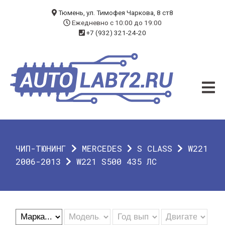
БЛОГ
Тюмень, ул. Тимофея Чаркова, 8 ст8
Ежедневно с 10:00 до 19:00
+7 (932) 321-24-20
УСЛУГИ
ЧИП-ТЮНИНГ
ДИАГНОСТИКА
АВТОЭЛЕКТРИК
ДОП. ОБОРУДОВАНИЕ
ЧИП-ТЮНИНГ
MERCEDES
S CLASS
W221
О КОМПАНИИ
2006-2013
W221 S500 435 ЛС
КОНТАКТЫ
ГАРАНТИЯ