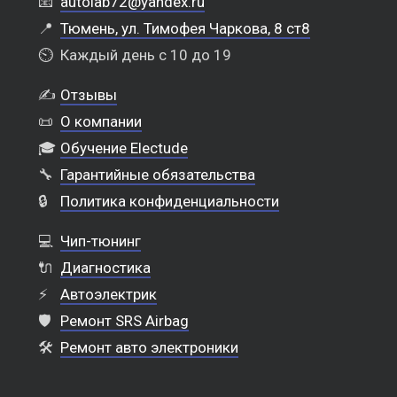
📧
autolab72@yandex.ru
📍
Тюмень, ул. Тимофея Чаркова, 8 ст8
⏲️
Каждый день с 10 до 19
✍️
Отзывы
📜
О компании
🎓
Обучение Electude
🔧
Гарантийные обязательства
🔒
Политика конфиденциальности
💻
Чип-тюнинг
🔌
Диагностика
⚡
Автоэлектрик
🛡️
Ремонт SRS Airbag
🛠️
Ремонт авто электроники