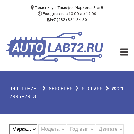
БЛОГ
Тюмень, ул. Тимофея Чаркова, 8 ст8
Ежедневно с 10:00 до 19:00
+7 (932) 321-24-20
УСЛУГИ
ЧИП-ТЮНИНГ
ДИАГНОСТИКА
АВТОЭЛЕКТРИК
ДОП. ОБОРУДОВАНИЕ
ЧИП-ТЮНИНГ
MERCEDES
S CLASS
W221
О КОМПАНИИ
2006-2013
КОНТАКТЫ
ГАРАНТИЯ