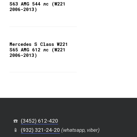
S63 AMG 544 лс (W221
2006-2013)
Mercedes S Class W221
S65 AMG 612 лс (W221
2006-2013)
☎️
(3452) 612-420
📱
(932) 321-24-20
(whatsapp, viber)