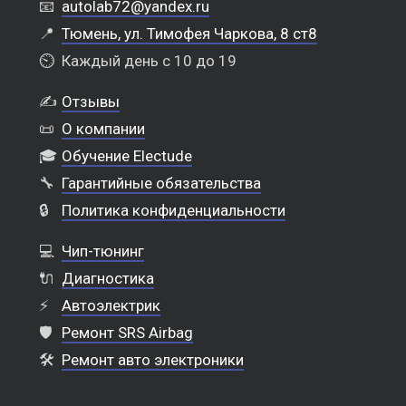
📧
autolab72@yandex.ru
📍
Тюмень, ул. Тимофея Чаркова, 8 ст8
⏲️
Каждый день с 10 до 19
✍️
Отзывы
📜
О компании
🎓
Обучение Electude
🔧
Гарантийные обязательства
🔒
Политика конфиденциальности
💻
Чип-тюнинг
🔌
Диагностика
⚡
Автоэлектрик
🛡️
Ремонт SRS Airbag
🛠️
Ремонт авто электроники