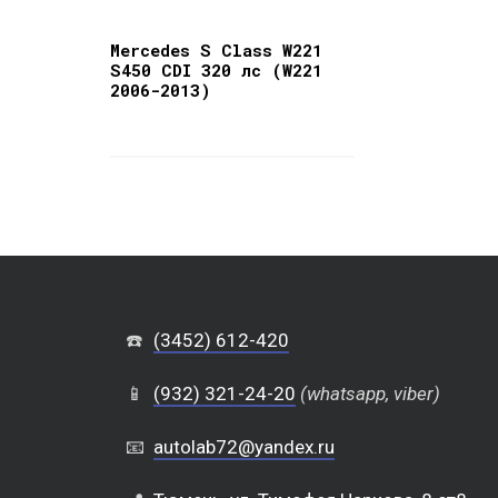
Mercedes S Class W221
S450 CDI 320 лс (W221
2006-2013)
☎️
(3452) 612-420
📱
(932) 321-24-20
(whatsapp, viber)
📧
autolab72@yandex.ru