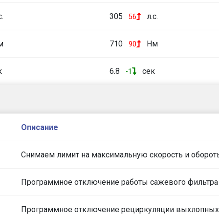
с.
305
л.с.
56
м
710
Нм
90
к
6.8
сек
-1
Описание
Снимаем лимит на максимальную скорость и оборот
Программное отключение работы сажевого фильтра
Программное отключение рециркуляции выхлопных