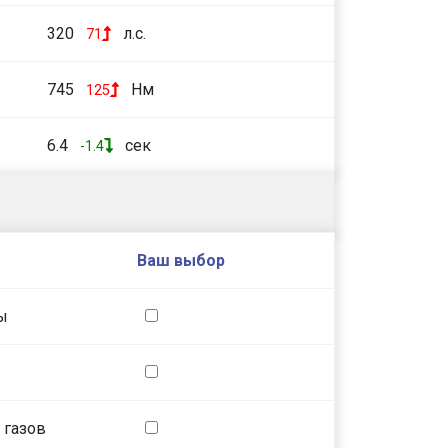
320
л.с.
71
745
Нм
125
6.4
сек
-1.4
Ваш выбор
ы
 газов