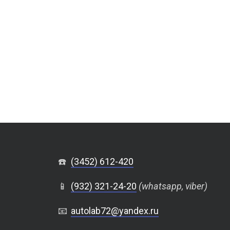
☎️
(3452) 612-420
📱
(932) 321-24-20
(whatsapp, viber)
📧
autolab72@yandex.ru