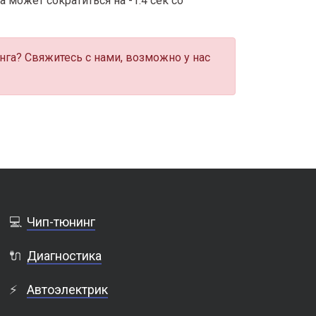
 может сократиться на -1.4 сек со
нга? Свяжитесь с нами, возможно у нас
💻
Чип-тюнинг
🔌
Диагностика
⚡
Автоэлектрик