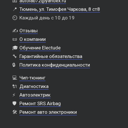
📧
autolab72@yandex.ru
📍
Тюмень, ул. Тимофея Чаркова, 8 ст8
⏲️
Каждый день с 10 до 19
✍️
Отзывы
📜
О компании
🎓
Обучение Electude
🔧
Гарантийные обязательства
🔒
Политика конфиденциальности
💻
Чип-тюнинг
🔌
Диагностика
⚡
Автоэлектрик
🛡️
Ремонт SRS Airbag
🛠️
Ремонт авто электроники