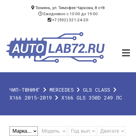
БЛОГ
Тюмень, ул. Тимофея Чаркова, 8 ст8
Ежедневно с 10:00 до 19:00
+7 (932) 321-24-20
УСЛУГИ
ЧИП-ТЮНИНГ
ДИАГНОСТИКА
АВТОЭЛЕКТРИК
ДОП. ОБОРУДОВАНИЕ
ЧИП-ТЮНИНГ
MERCEDES
GLS CLASS
О КОМПАНИИ
X166 2015-2019
X166 GLS 350D 249 ЛС
КОНТАКТЫ
ГАРАНТИЯ