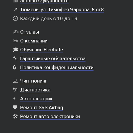
📧
autolab72@yandex.ru
📍
Тюмень, ул. Тимофея Чаркова, 8 ст8
⏲️
Каждый день с 10 до 19
✍️
Отзывы
📜
О компании
🎓
Обучение Electude
🔧
Гарантийные обязательства
🔒
Политика конфиденциальности
💻
Чип-тюнинг
🔌
Диагностика
⚡
Автоэлектрик
🛡️
Ремонт SRS Airbag
🛠️
Ремонт авто электроники