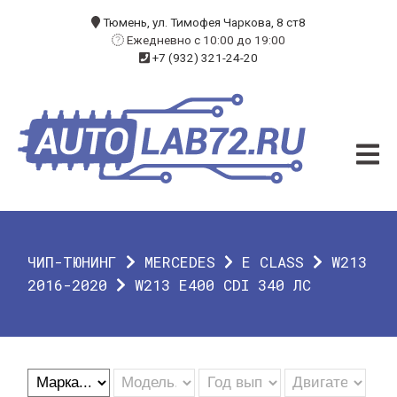
БЛОГ
Тюмень, ул. Тимофея Чаркова, 8 ст8
Ежедневно с 10:00 до 19:00
+7 (932) 321-24-20
УСЛУГИ
ЧИП-ТЮНИНГ
ДИАГНОСТИКА
АВТОЭЛЕКТРИК
ДОП. ОБОРУДОВАНИЕ
ЧИП-ТЮНИНГ
MERCEDES
E CLASS
W213
О КОМПАНИИ
2016-2020
W213 E400 CDI 340 ЛС
КОНТАКТЫ
ГАРАНТИЯ