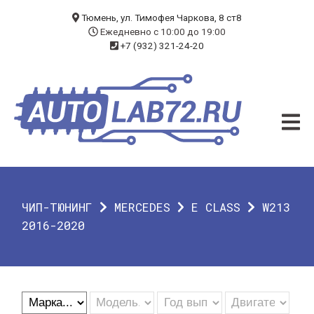
БЛОГ
Тюмень, ул. Тимофея Чаркова, 8 ст8
Ежедневно с 10:00 до 19:00
+7 (932) 321-24-20
УСЛУГИ
ЧИП-ТЮНИНГ
ДИАГНОСТИКА
АВТОЭЛЕКТРИК
ДОП. ОБОРУДОВАНИЕ
ЧИП-ТЮНИНГ
MERCEDES
E CLASS
W213
О КОМПАНИИ
2016-2020
КОНТАКТЫ
ГАРАНТИЯ