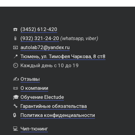
☎️
(3452) 612-420
📱
(932) 321-24-20
(whatsapp, viber)
📧
autolab72@yandex.ru
📍
Тюмень, ул. Тимофея Чаркова, 8 ст8
⏲️
Каждый день с 10 до 19
✍️
Отзывы
📜
О компании
🎓
Обучение Electude
🔧
Гарантийные обязательства
🔒
Политика конфиденциальности
💻
Чип-тюнинг