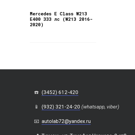
Mercedes E Class W213
E400 333 лс (W213 2016-
2020)
☎️
(3452) 612-420
📱
(932) 321-24-20
(whatsapp, viber)
📧
autolab72@yandex.ru