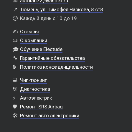
📧
autolab72@yandex.ru
📍
Тюмень, ул. Тимофея Чаркова, 8 ст8
⏲️
Каждый день с 10 до 19
✍️
Отзывы
📜
О компании
🎓
Обучение Electude
🔧
Гарантийные обязательства
🔒
Политика конфиденциальности
💻
Чип-тюнинг
🔌
Диагностика
⚡
Автоэлектрик
🛡️
Ремонт SRS Airbag
🛠️
Ремонт авто электроники