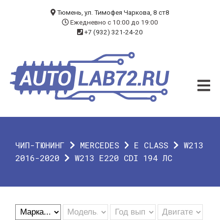
БЛОГ
Тюмень, ул. Тимофея Чаркова, 8 ст8
Ежедневно с 10:00 до 19:00
+7 (932) 321-24-20
УСЛУГИ
ЧИП-ТЮНИНГ
ДИАГНОСТИКА
АВТОЭЛЕКТРИК
ДОП. ОБОРУДОВАНИЕ
ЧИП-ТЮНИНГ
MERCEDES
E CLASS
W213
О КОМПАНИИ
2016-2020
W213 E220 CDI 194 ЛС
КОНТАКТЫ
ГАРАНТИЯ