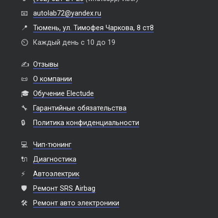
📧
autolab72@yandex.ru
📍
Тюмень, ул. Тимофея Чаркова, 8 ст8
⏲️
Каждый день с 10 до 19
✍️
Отзывы
📜
О компании
🎓
Обучение Electude
🔧
Гарантийные обязательства
🔒
Политика конфиденциальности
💻
Чип-тюнинг
🔌
Диагностика
⚡
Автоэлектрик
🛡️
Ремонт SRS Airbag
🛠️
Ремонт авто электроники