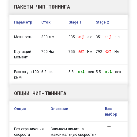
ПАКЕТЫ ЧИП-ТЮНИНГА
Параметр
Сток
Stage 1
Stage 2
Мощность
300 л.с.
335
л.с.
351
л.с.
35
51
Крутящий
700 Нм
755
Нм
792
Нм
55
92
момент
Разгон до 100
6.2 сек
5.8
сек
5.5
сек
-0.4
-0.7
км/ч
ОПЦИИ ЧИП-ТЮНИНГА
Опция
Описание
Ваш
выбор
Без ограничения
Снимаем лимит на
скорости
максимальную скорость и