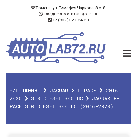
БЛОГ
Тюмень, ул. Тимофея Чаркова, 8 ст8
Ежедневно с 10:00 до 19:00
+7 (932) 321-24-20
УСЛУГИ
ЧИП-ТЮНИНГ
ДИАГНОСТИКА
АВТОЭЛЕКТРИК
ДОП. ОБОРУДОВАНИЕ
ЧИП-ТЮНИНГ
JAGUAR
F-PACE
2016-
О КОМПАНИИ
2020
3.0 DIESEL 300 ЛС
JAGUAR F-
PACE 3.0 DIESEL 300 ЛС (2016-2020)
КОНТАКТЫ
ГАРАНТИЯ