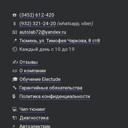
☎️
(3452) 612-420
📱
(932) 321-24-20
(whatsapp, viber)
📧
autolab72@yandex.ru
📍
Тюмень, ул. Тимофея Чаркова, 8 ст8
⏲️
Каждый день с 10 до 19
✍️
Отзывы
📜
О компании
🎓
Обучение Electude
🔧
Гарантийные обязательства
🔒
Политика конфиденциальности
💻
Чип-тюнинг
🔌
Диагностика
⚡
Автоэлектрик