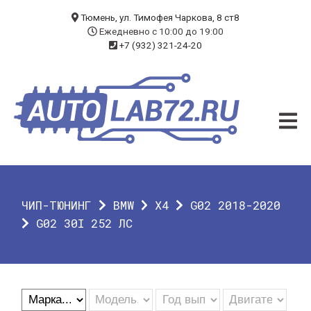
БЛОГ
Тюмень, ул. Тимофея Чаркова, 8 ст8
Ежедневно с 10:00 до 19:00
+7 (932) 321-24-20
УСЛУГИ
ЧИП-ТЮНИНГ
ДИАГНОСТИКА
АВТОЭЛЕКТРИК
ДОП. ОБОРУДОВАНИЕ
ЧИП-ТЮНИНГ
BMW
X4
G02 2018-2020
О КОМПАНИИ
G02 30I 252 ЛС
КОНТАКТЫ
ГАРАНТИЯ