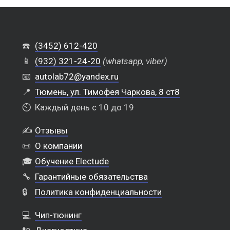
☎️
(3452) 612-420
📱
(932) 321-24-20
(whatsapp, viber)
📧
autolab72@yandex.ru
📍
Тюмень, ул. Тимофея Чаркова, 8 ст8
⏲️
Каждый день с 10 до 19
✍️
Отзывы
📜
О компании
🎓
Обучение Electude
🔧
Гарантийные обязательства
🔒
Политика конфиденциальности
💻
Чип-тюнинг