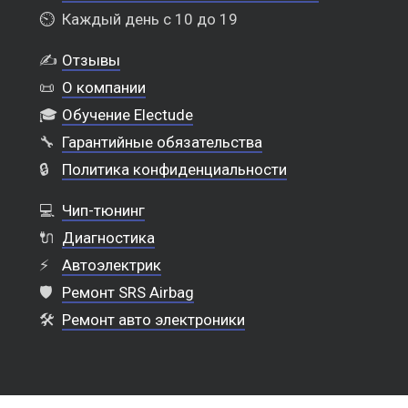
⏲️
Каждый день с 10 до 19
✍️
Отзывы
📜
О компании
🎓
Обучение Electude
🔧
Гарантийные обязательства
🔒
Политика конфиденциальности
💻
Чип-тюнинг
🔌
Диагностика
⚡
Автоэлектрик
🛡️
Ремонт SRS Airbag
🛠️
Ремонт авто электроники
Выкуп шин в Тюмени