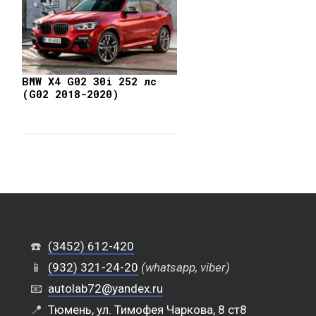
BMW X4 G02 30i 252 лс
(G02 2018-2020)
☎️
(3452) 612-420
📱
(932) 321-24-20
(whatsapp, viber)
📧
autolab72@yandex.ru
📍
Тюмень, ул. Тимофея Чаркова, 8 ст8