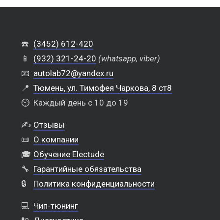
☎️
(3452) 612-420
📱
(932) 321-24-20
(whatsapp, viber)
📧
autolab72@yandex.ru
📍
Тюмень, ул. Тимофея Чаркова, 8 ст8
⏲️
Каждый день с 10 до 19
✍️
Отзывы
📜
О компании
🎓
Обучение Electude
🔧
Гарантийные обязательства
🔒
Политика конфиденциальности
💻
Чип-тюнинг