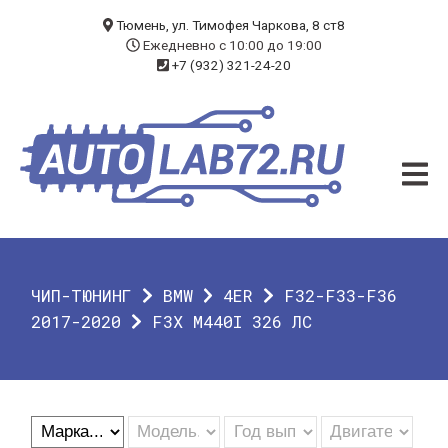
БЛОГ
Тюмень, ул. Тимофея Чаркова, 8 ст8
Ежедневно с 10:00 до 19:00
+7 (932) 321-24-20
УСЛУГИ
ЧИП-ТЮНИНГ
ДИАГНОСТИКА
АВТОЭЛЕКТРИК
ДОП. ОБОРУДОВАНИЕ
ЧИП-ТЮНИНГ
BMW
4ER
F32-F33-F36
О КОМПАНИИ
2017-2020
F3X M440I 326 ЛС
КОНТАКТЫ
ГАРАНТИЯ