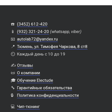
☎️
(3452) 612-420
📱
(932) 321-24-20
(whatsapp, viber)
📧
autolab72@yandex.ru
📍
Тюмень, ул. Тимофея Чаркова, 8 ст8
⏲️
Каждый день с 10 до 19
✍️
Отзывы
📜
О компании
🎓
Обучение Electude
🔧
Гарантийные обязательства
🔒
Политика конфиденциальности
💻
Чип-тюнинг