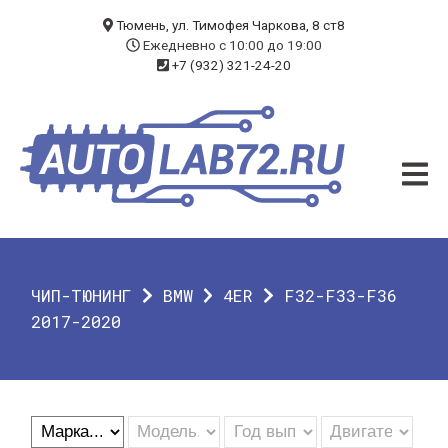
БЛОГ
Тюмень, ул. Тимофея Чаркова, 8 ст8
Ежедневно с 10:00 до 19:00
+7 (932) 321-24-20
УСЛУГИ
ЧИП-ТЮНИНГ
ДИАГНОСТИКА
АВТОЭЛЕКТРИК
ДОП. ОБОРУДОВАНИЕ
ЧИП-ТЮНИНГ
BMW
4ER
F32-F33-F36
О КОМПАНИИ
2017-2020
КОНТАКТЫ
ГАРАНТИЯ