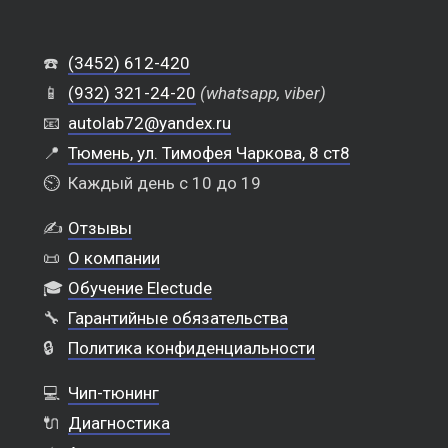
☎️
(3452) 612-420
📱
(932) 321-24-20
(whatsapp, viber)
📧
autolab72@yandex.ru
📍
Тюмень, ул. Тимофея Чаркова, 8 ст8
⏲️
Каждый день с 10 до 19
✍️
Отзывы
📜
О компании
🎓
Обучение Electude
🔧
Гарантийные обязательства
🔒
Политика конфиденциальности
💻
Чип-тюнинг
🔌
Диагностика