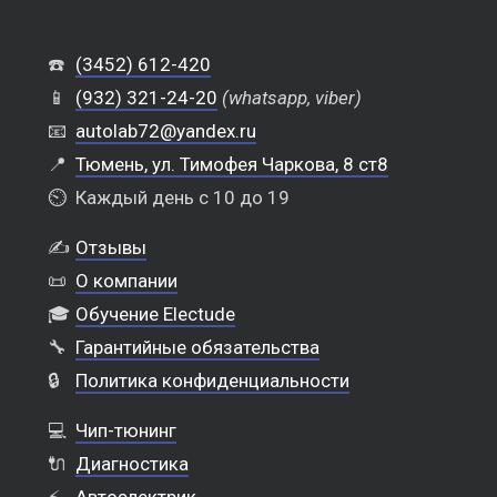
☎️
(3452) 612-420
📱
(932) 321-24-20
(whatsapp, viber)
📧
autolab72@yandex.ru
📍
Тюмень, ул. Тимофея Чаркова, 8 ст8
⏲️
Каждый день с 10 до 19
✍️
Отзывы
📜
О компании
🎓
Обучение Electude
🔧
Гарантийные обязательства
🔒
Политика конфиденциальности
💻
Чип-тюнинг
🔌
Диагностика
⚡
Автоэлектрик