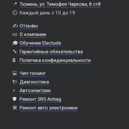
📍
Тюмень, ул. Тимофея Чаркова, 8 ст8
⏲️
Каждый день с 10 до 19
✍️
Отзывы
📜
О компании
🎓
Обучение Electude
🔧
Гарантийные обязательства
🔒
Политика конфиденциальности
💻
Чип-тюнинг
🔌
Диагностика
⚡
Автоэлектрик
🛡️
Ремонт SRS Airbag
🛠️
Ремонт авто электроники