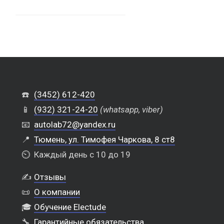
☎️
(3452) 612-420
📱
(932) 321-24-20
(whatsapp, viber)
📧
autolab72@yandex.ru
📍
Тюмень, ул. Тимофея Чаркова, 8 ст8
⏲️
Каждый день с 10 до 19
✍️
Отзывы
📜
О компании
🎓
Обучение Electude
🔧
Гарантийные обязательства