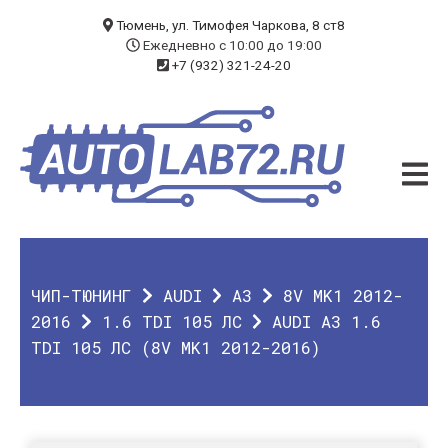
БЛОГ
Тюмень, ул. Тимофея Чаркова, 8 ст8
Ежедневно с 10:00 до 19:00
+7 (932) 321-24-20
УСЛУГИ
ЧИП-ТЮНИНГ
ДИАГНОСТИКА
АВТОЭЛЕКТРИК
ДОП. ОБОРУДОВАНИЕ
ЧИП-ТЮНИНГ
AUDI
A3
8V MK1 2012-
О КОМПАНИИ
2016
1.6 TDI 105 ЛС
AUDI A3 1.6
TDI 105 ЛС (8V MK1 2012-2016)
КОНТАКТЫ
ГАРАНТИЯ