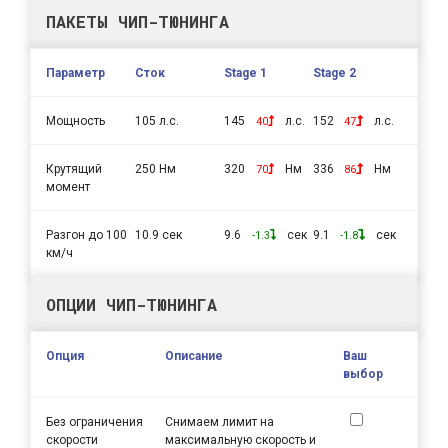
ПАКЕТЫ ЧИП-ТЮНИНГА
Параметр
Сток
Stage 1
Stage 2
Мощность
105 л.с.
145
л.с.
152
л.с.
40
47
Крутящий
250 Нм
320
Нм
336
Нм
70
86
момент
Разгон до 100
10.9 сек
9.6
сек
9.1
сек
-1.3
-1.8
км/ч
ОПЦИИ ЧИП-ТЮНИНГА
Опция
Описание
Ваш
выбор
Без ограничения
Снимаем лимит на
скорости
максимальную скорость и