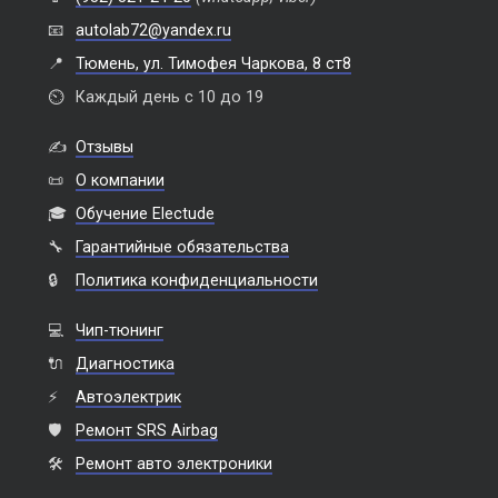
📧
autolab72@yandex.ru
📍
Тюмень, ул. Тимофея Чаркова, 8 ст8
⏲️
Каждый день с 10 до 19
✍️
Отзывы
📜
О компании
🎓
Обучение Electude
🔧
Гарантийные обязательства
🔒
Политика конфиденциальности
💻
Чип-тюнинг
🔌
Диагностика
⚡
Автоэлектрик
🛡️
Ремонт SRS Airbag
🛠️
Ремонт авто электроники