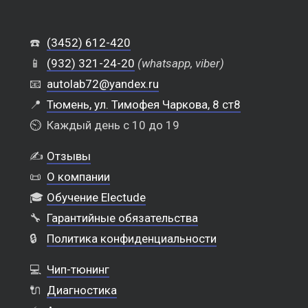
☎️
(3452) 612-420
📱
(932) 321-24-20
(whatsapp, viber)
📧
autolab72@yandex.ru
📍
Тюмень, ул. Тимофея Чаркова, 8 ст8
⏲️
Каждый день с 10 до 19
✍️
Отзывы
📜
О компании
🎓
Обучение Electude
🔧
Гарантийные обязательства
🔒
Политика конфиденциальности
💻
Чип-тюнинг
🔌
Диагностика