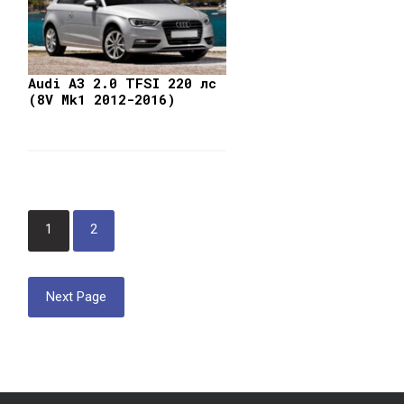
Audi A3 2.0 TFSI 220 лс
(8V Mk1 2012-2016)
Post
1
2
navigation
Next Page