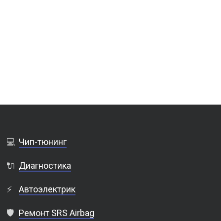
💻
Чип-тюнинг
🔌
Диагностика
⚡
Автоэлектрик
🛡️
Ремонт SRS Airbag