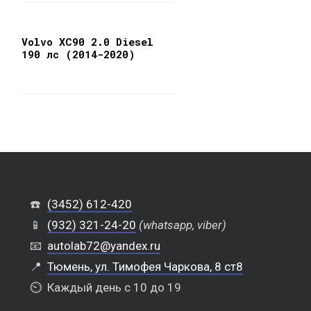
Volvo XC90 2.0 Diesel
190 лс (2014-2020)
☎️
(3452) 612-420
📱
(932) 321-24-20
(whatsapp, viber)
📧
autolab72@yandex.ru
📍
Тюмень, ул. Тимофея Чаркова, 8 ст8
⏲️
Каждый день с 10 до 19