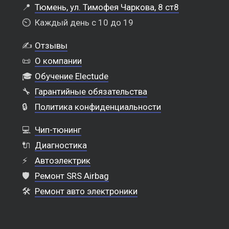
📍
Тюмень, ул. Тимофея Чаркова, 8 ст8
⏲️
Каждый день с 10 до 19
✍️
Отзывы
📜
О компании
🎓
Обучение Electude
🔧
Гарантийные обязательства
🔒
Политика конфиденциальности
💻
Чип-тюнинг
🔌
Диагностика
⚡
Автоэлектрик
🛡️
Ремонт SRS Airbag
🛠️
Ремонт авто электроники