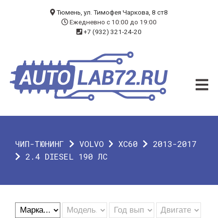
БЛОГ
Тюмень, ул. Тимофея Чаркова, 8 ст8
Ежедневно с 10:00 до 19:00
+7 (932) 321-24-20
УСЛУГИ
ЧИП-ТЮНИНГ
ДИАГНОСТИКА
АВТОЭЛЕКТРИК
ДОП. ОБОРУДОВАНИЕ
ЧИП-ТЮНИНГ
VOLVO
XC60
2013-2017
О КОМПАНИИ
2.4 DIESEL 190 ЛС
КОНТАКТЫ
ГАРАНТИЯ