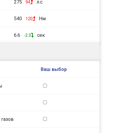
275
л.с.
94
540
Нм
120
6.6
сек
-2.3
Ваш выбор
ы
 газов