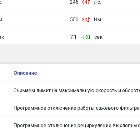
с.
245
л.с.
64
м
500
Нм
80
ек
7.1
сек
-1.8
Описание
Снимаем лимит на максимальную скорость и оборот
Программное отключение работы сажевого фильтра
Программное отключение рециркуляции выхлопных