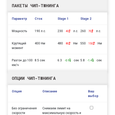
ПАКЕТЫ ЧИП-ТЮНИНГА
Параметр
Сток
Stage 1
Stage 2
Мощность
190 л.с.
230
л.с.
260
л.с.
40
70
Крутящий
400 Нм
480
Нм
550
Нм
80
150
момент
Разгон до 100
8.5 сек
6.3
сек
5.8
сек
-0.9
-1.4
км/ч
ОПЦИИ ЧИП-ТЮНИНГА
Опция
Описание
Ваш
выбор
Без ограничения
Снимаем лимит на
скорости
максимальную скорость и