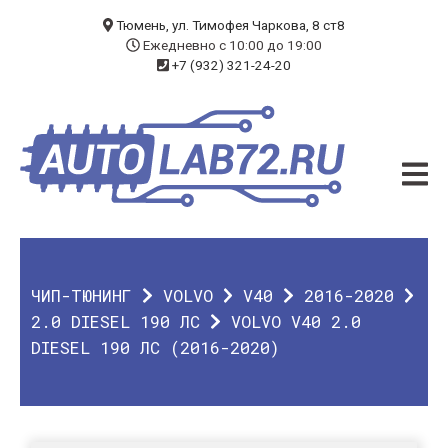
БЛОГ
Тюмень, ул. Тимофея Чаркова, 8 ст8
Ежедневно с 10:00 до 19:00
+7 (932) 321-24-20
УСЛУГИ
ЧИП-ТЮНИНГ
ДИАГНОСТИКА
АВТОЭЛЕКТРИК
ДОП. ОБОРУДОВАНИЕ
ЧИП-ТЮНИНГ
VOLVO
V40
2016-2020
О КОМПАНИИ
2.0 DIESEL 190 ЛС
VOLVO V40 2.0
DIESEL 190 ЛС (2016-2020)
КОНТАКТЫ
ГАРАНТИЯ