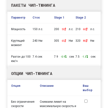
ПАКЕТЫ ЧИП-ТЮНИНГА
Параметр
Сток
Stage 1
Stage 2
Мощность
150 л.с.
200
л.с.
210
л.с.
50
60
Крутящий
240 Нм
305
Нм
320
Нм
65
80
момент
Разгон до 100
7.4 сек
7.9
сек
7.5
сек
-0.9
-1.3
км/ч
ОПЦИИ ЧИП-ТЮНИНГА
Опция
Описание
Ваш
выбор
Без ограничения
Снимаем лимит на
скорости
максимальную скорость и