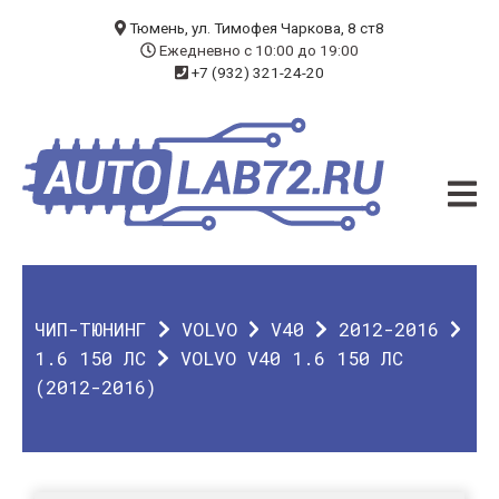
БЛОГ
Тюмень, ул. Тимофея Чаркова, 8 ст8
Ежедневно с 10:00 до 19:00
+7 (932) 321-24-20
УСЛУГИ
ЧИП-ТЮНИНГ
ДИАГНОСТИКА
АВТОЭЛЕКТРИК
ДОП. ОБОРУДОВАНИЕ
ЧИП-ТЮНИНГ
VOLVO
V40
2012-2016
О КОМПАНИИ
1.6 150 ЛС
VOLVO V40 1.6 150 ЛС
(2012-2016)
КОНТАКТЫ
ГАРАНТИЯ