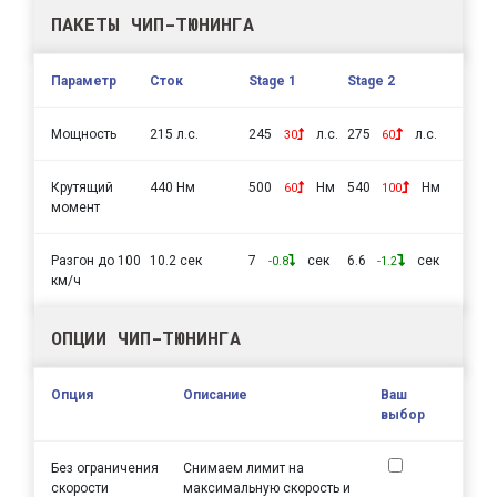
ПАКЕТЫ ЧИП-ТЮНИНГА
Параметр
Сток
Stage 1
Stage 2
Мощность
215 л.с.
245
л.с.
275
л.с.
30
60
Крутящий
440 Нм
500
Нм
540
Нм
60
100
момент
Разгон до 100
10.2 сек
7
сек
6.6
сек
-0.8
-1.2
км/ч
ОПЦИИ ЧИП-ТЮНИНГА
Опция
Описание
Ваш
выбор
Без ограничения
Снимаем лимит на
скорости
максимальную скорость и