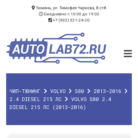
БЛОГ
Тюмень, ул. Тимофея Чаркова, 8 ст8
Ежедневно с 10:00 до 19:00
+7 (932) 321-24-20
УСЛУГИ
ЧИП-ТЮНИНГ
ДИАГНОСТИКА
АВТОЭЛЕКТРИК
ДОП. ОБОРУДОВАНИЕ
ЧИП-ТЮНИНГ
VOLVO
S80
2013-2016
О КОМПАНИИ
2.4 DIESEL 215 ЛС
VOLVO S80 2.4
DIESEL 215 ЛС (2013-2016)
КОНТАКТЫ
ГАРАНТИЯ