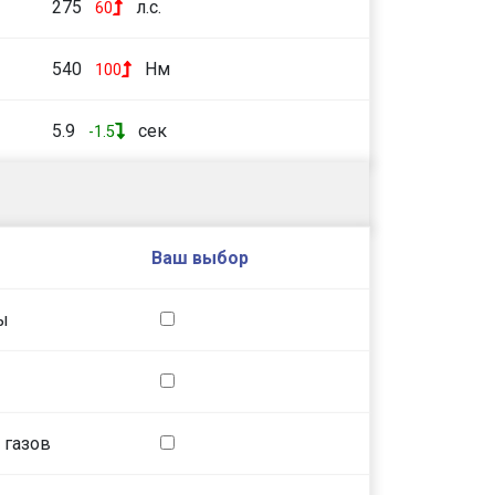
275
л.с.
60
540
Нм
100
5.9
сек
-1.5
Ваш выбор
ы
 газов