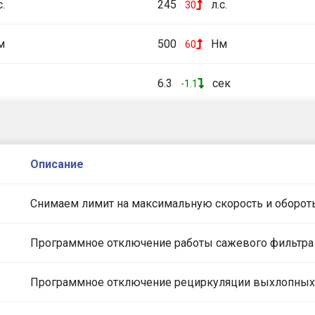
с.
245
л.с.
30
м
500
Нм
60
6.3
сек
-1.1
Описание
Снимаем лимит на максимальную скорость и оборот
Программное отключение работы сажевого фильтра
Программное отключение рециркуляции выхлопных