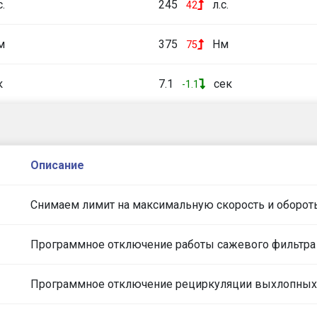
с.
245
л.с.
42
м
375
Нм
75
к
7.1
сек
-1.1
Описание
Снимаем лимит на максимальную скорость и оборот
Программное отключение работы сажевого фильтра
Программное отключение рециркуляции выхлопных