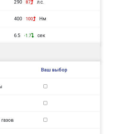
290
л.с.
87
400
Нм
100
6.5
сек
-1.7
Ваш выбор
ы
 газов