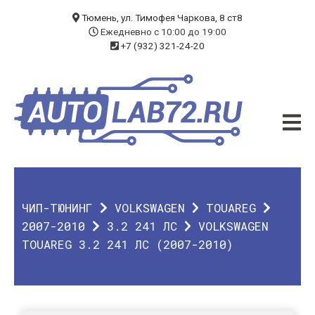
БЛОГ
Тюмень, ул. Тимофея Чаркова, 8 ст8
Ежедневно с 10:00 до 19:00
+7 (932) 321-24-20
УСЛУГИ
ЧИП-ТЮНИНГ
ДИАГНОСТИКА
АВТОЭЛЕКТРИК
ДОП. ОБОРУДОВАНИЕ
ЧИП-ТЮНИНГ
VOLKSWAGEN
TOUAREG
О КОМПАНИИ
2007-2010
3.2 241 ЛС
VOLKSWAGEN
TOUAREG 3.2 241 ЛС (2007-2010)
КОНТАКТЫ
ГАРАНТИЯ