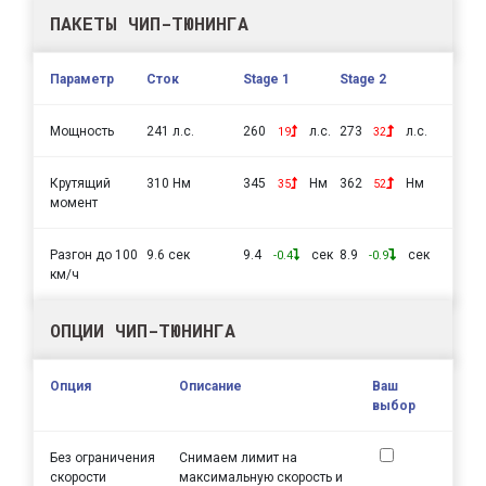
ПАКЕТЫ ЧИП-ТЮНИНГА
Параметр
Сток
Stage 1
Stage 2
Мощность
241 л.с.
260
л.с.
273
л.с.
19
32
Крутящий
310 Нм
345
Нм
362
Нм
35
52
момент
Разгон до 100
9.6 сек
9.4
сек
8.9
сек
-0.4
-0.9
км/ч
ОПЦИИ ЧИП-ТЮНИНГА
Опция
Описание
Ваш
выбор
Без ограничения
Снимаем лимит на
скорости
максимальную скорость и