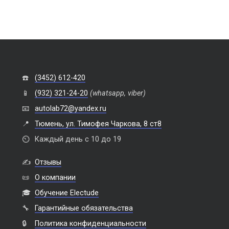
☎️
(3452) 612-420
📱
(932) 321-24-20
(whatsapp, viber)
📧
autolab72@yandex.ru
📍
Тюмень, ул. Тимофея Чаркова, 8 ст8
⏲️
Каждый день с 10 до 19
✍️
Отзывы
📜
О компании
🎓
Обучение Electude
🔧
Гарантийные обязательства
🔒
Политика конфиденциальности