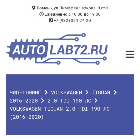
БЛОГ
Тюмень, ул. Тимофея Чаркова, 8 ст8
Ежедневно с 10:00 до 19:00
+7 (932) 321-24-20
УСЛУГИ
ЧИП-ТЮНИНГ
ДИАГНОСТИКА
АВТОЭЛЕКТРИК
ДОП. ОБОРУДОВАНИЕ
ЧИП-ТЮНИНГ
VOLKSWAGEN
TIGUAN
О КОМПАНИИ
2016-2020
2.0 TDI 190 ЛС
VOLKSWAGEN TIGUAN 2.0 TDI 190 ЛС
КОНТАКТЫ
(2016-2020)
ГАРАНТИЯ