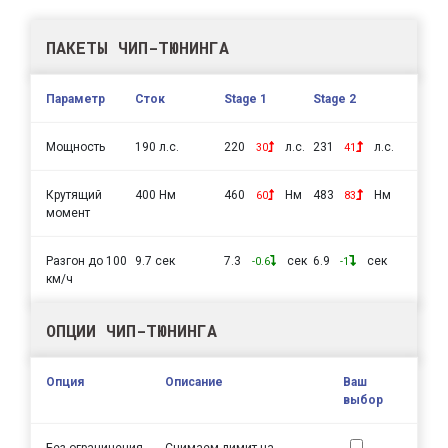
ПАКЕТЫ ЧИП-ТЮНИНГА
Параметр
Сток
Stage 1
Stage 2
Мощность
190 л.с.
220
л.с.
231
л.с.
30
41
Крутящий
400 Нм
460
Нм
483
Нм
60
83
момент
Разгон до 100
9.7 сек
7.3
сек
6.9
сек
-0.6
-1
км/ч
ОПЦИИ ЧИП-ТЮНИНГА
Опция
Описание
Ваш
выбор
Без ограничения
Снимаем лимит на