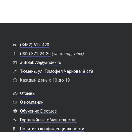
☎️
(3452) 612-420
📱
(932) 321-24-20
(whatsapp, viber)
📧
autolab72@yandex.ru
📍
Тюмень, ул. Тимофея Чаркова, 8 ст8
⏲️
Каждый день с 10 до 19
✍️
Отзывы
📜
О компании
🎓
Обучение Electude
🔧
Гарантийные обязательства
🔒
Политика конфиденциальности