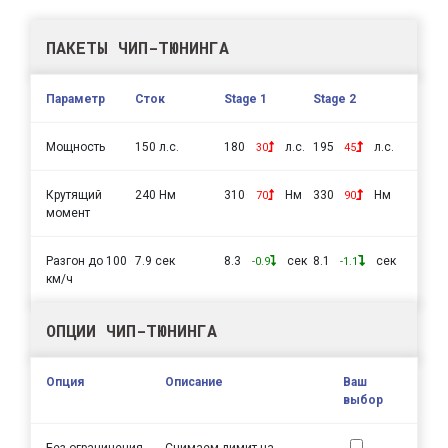
ПАКЕТЫ ЧИП-ТЮНИНГА
Параметр
Сток
Stage 1
Stage 2
Мощность
150 л.с.
180
л.с.
195
л.с.
30
45
Крутящий
240 Нм
310
Нм
330
Нм
70
90
момент
Разгон до 100
7.9 сек
8.3
сек
8.1
сек
-0.9
-1.1
км/ч
ОПЦИИ ЧИП-ТЮНИНГА
Опция
Описание
Ваш
выбор
Без ограничения
Снимаем лимит на