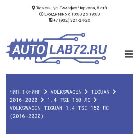
БЛОГ
Тюмень, ул. Тимофея Чаркова, 8 ст8
Ежедневно с 10:00 до 19:00
+7 (932) 321-24-20
УСЛУГИ
ЧИП-ТЮНИНГ
ДИАГНОСТИКА
АВТОЭЛЕКТРИК
ДОП. ОБОРУДОВАНИЕ
ЧИП-ТЮНИНГ
VOLKSWAGEN
TIGUAN
О КОМПАНИИ
2016-2020
1.4 TSI 150 ЛС
VOLKSWAGEN TIGUAN 1.4 TSI 150 ЛС
КОНТАКТЫ
(2016-2020)
ГАРАНТИЯ