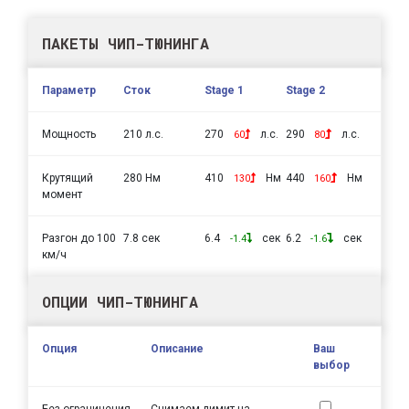
ПАКЕТЫ ЧИП-ТЮНИНГА
Параметр
Сток
Stage 1
Stage 2
Мощность
210 л.с.
270
л.с.
290
л.с.
60
80
Крутящий
280 Нм
410
Нм
440
Нм
130
160
момент
Разгон до 100
7.8 сек
6.4
сек
6.2
сек
-1.4
-1.6
км/ч
ОПЦИИ ЧИП-ТЮНИНГА
Опция
Описание
Ваш
выбор
Без ограничения
Снимаем лимит на