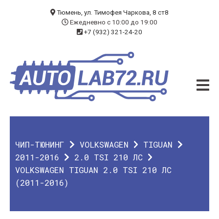
БЛОГ
Тюмень, ул. Тимофея Чаркова, 8 ст8
Ежедневно с 10:00 до 19:00
+7 (932) 321-24-20
УСЛУГИ
ЧИП-ТЮНИНГ
ДИАГНОСТИКА
АВТОЭЛЕКТРИК
ДОП. ОБОРУДОВАНИЕ
ЧИП-ТЮНИНГ
VOLKSWAGEN
TIGUAN
О КОМПАНИИ
2011-2016
2.0 TSI 210 ЛС
VOLKSWAGEN TIGUAN 2.0 TSI 210 ЛС
КОНТАКТЫ
(2011-2016)
ГАРАНТИЯ