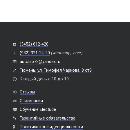
☎️
(3452) 612-420
📱
(932) 321-24-20
(whatsapp, viber)
📧
autolab72@yandex.ru
📍
Тюмень, ул. Тимофея Чаркова, 8 ст8
⏲️
Каждый день с 10 до 19
✍️
Отзывы
📜
О компании
🎓
Обучение Electude
🔧
Гарантийные обязательства
🔒
Политика конфиденциальности