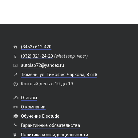
☎️
(3452) 612-420
📱
(932) 321-24-20
(whatsapp, viber)
📧
autolab72@yandex.ru
📍
Тюмень, ул. Тимофея Чаркова, 8 ст8
⏲️
Каждый день с 10 до 19
✍️
Отзывы
📜
О компании
🎓
Обучение Electude
🔧
Гарантийные обязательства
🔒
Политика конфиденциальности