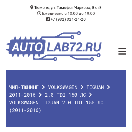
БЛОГ
Тюмень, ул. Тимофея Чаркова, 8 ст8
Ежедневно с 10:00 до 19:00
+7 (932) 321-24-20
УСЛУГИ
ЧИП-ТЮНИНГ
ДИАГНОСТИКА
АВТОЭЛЕКТРИК
ДОП. ОБОРУДОВАНИЕ
ЧИП-ТЮНИНГ
VOLKSWAGEN
TIGUAN
О КОМПАНИИ
2011-2016
2.0 TDI 150 ЛС
VOLKSWAGEN TIGUAN 2.0 TDI 150 ЛС
КОНТАКТЫ
(2011-2016)
ГАРАНТИЯ