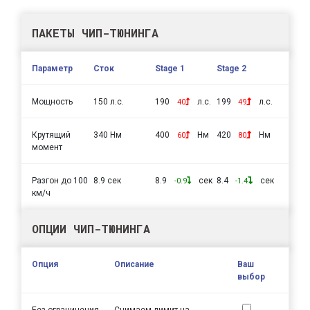
ПАКЕТЫ ЧИП-ТЮНИНГА
Параметр
Сток
Stage 1
Stage 2
Мощность
150 л.с.
190
л.с.
199
л.с.
40
49
Крутящий
340 Нм
400
Нм
420
Нм
60
80
момент
Разгон до 100
8.9 сек
8.9
сек
8.4
сек
-0.9
-1.4
км/ч
ОПЦИИ ЧИП-ТЮНИНГА
Опция
Описание
Ваш
выбор
Без ограничения
Снимаем лимит на