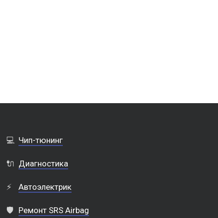
💻
Чип-тюнинг
🔌
Диагностика
⚡
Автоэлектрик
🛡️
Ремонт SRS Airbag