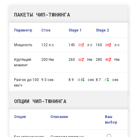
ПАКЕТЫ ЧИП-ТЮНИНГА
Параметр
Сток
Stage 1
Stage 2
Мощность
122 л.с.
145
л.с.
160
л.с.
23
38
Крутящий
200 Нм
260
Нм
280
Нм
60
80
момент
Разгон до 100
9.3 сек
8.9
сек
8.7
сек
-0.8
-1
км/ч
ОПЦИИ ЧИП-ТЮНИНГА
Опция
Описание
Ваш
выбор
Без ограничения
Снимаем лимит на