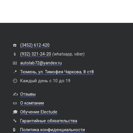
☎️
(3452) 612-420
📱
(932) 321-24-20
(whatsapp, viber)
📧
autolab72@yandex.ru
📍
Тюмень, ул. Тимофея Чаркова, 8 ст8
⏲️
Каждый день с 10 до 19
✍️
Отзывы
📜
О компании
🎓
Обучение Electude
🔧
Гарантийные обязательства
🔒
Политика конфиденциальности