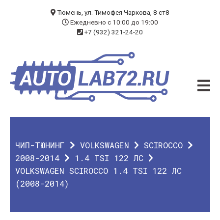
БЛОГ
Тюмень, ул. Тимофея Чаркова, 8 ст8
Ежедневно с 10:00 до 19:00
+7 (932) 321-24-20
УСЛУГИ
ЧИП-ТЮНИНГ
ДИАГНОСТИКА
АВТОЭЛЕКТРИК
ДОП. ОБОРУДОВАНИЕ
ЧИП-ТЮНИНГ
VOLKSWAGEN
SCIROCCO
О КОМПАНИИ
2008-2014
1.4 TSI 122 ЛС
VOLKSWAGEN SCIROCCO 1.4 TSI 122 ЛС
КОНТАКТЫ
(2008-2014)
ГАРАНТИЯ