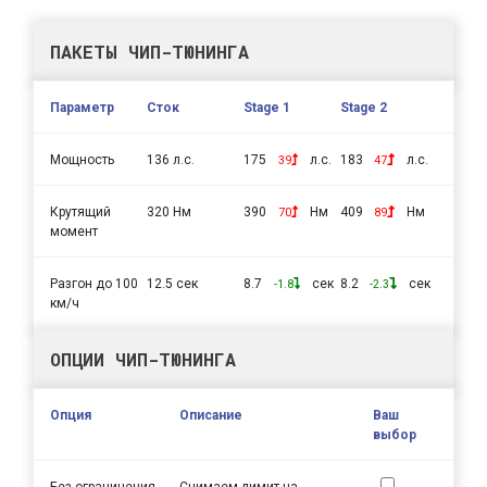
ПАКЕТЫ ЧИП-ТЮНИНГА
Параметр
Сток
Stage 1
Stage 2
Мощность
136 л.с.
175
л.с.
183
л.с.
39
47
Крутящий
320 Нм
390
Нм
409
Нм
70
89
момент
Разгон до 100
12.5 сек
8.7
сек
8.2
сек
-1.8
-2.3
км/ч
ОПЦИИ ЧИП-ТЮНИНГА
Опция
Описание
Ваш
выбор
Без ограничения
Снимаем лимит на