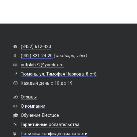
☎️
(3452) 612-420
📱
(932) 321-24-20
(whatsapp, viber)
📧
autolab72@yandex.ru
📍
Тюмень, ул. Тимофея Чаркова, 8 ст8
⏲️
Каждый день с 10 до 19
✍️
Отзывы
📜
О компании
🎓
Обучение Electude
🔧
Гарантийные обязательства
🔒
Политика конфиденциальности