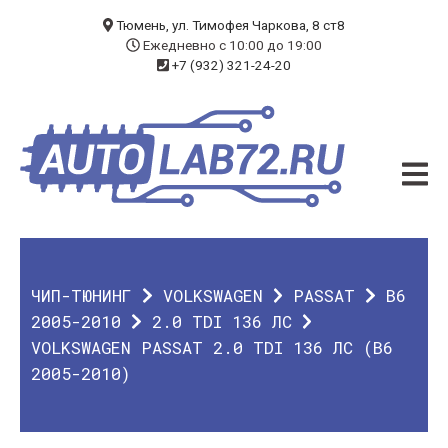
БЛОГ
Тюмень, ул. Тимофея Чаркова, 8 ст8
Ежедневно с 10:00 до 19:00
+7 (932) 321-24-20
УСЛУГИ
ЧИП-ТЮНИНГ
ДИАГНОСТИКА
АВТОЭЛЕКТРИК
ДОП. ОБОРУДОВАНИЕ
ЧИП-ТЮНИНГ
VOLKSWAGEN
PASSAT
B6
О КОМПАНИИ
2005-2010
2.0 TDI 136 ЛС
VOLKSWAGEN PASSAT 2.0 TDI 136 ЛС (B6
КОНТАКТЫ
2005-2010)
ГАРАНТИЯ