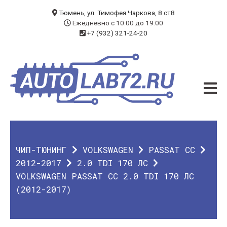
БЛОГ
Тюмень, ул. Тимофея Чаркова, 8 ст8
Ежедневно с 10:00 до 19:00
+7 (932) 321-24-20
УСЛУГИ
ЧИП-ТЮНИНГ
ДИАГНОСТИКА
АВТОЭЛЕКТРИК
ДОП. ОБОРУДОВАНИЕ
ЧИП-ТЮНИНГ
VOLKSWAGEN
PASSAT CC
О КОМПАНИИ
2012-2017
2.0 TDI 170 ЛС
VOLKSWAGEN PASSAT CC 2.0 TDI 170 ЛС
КОНТАКТЫ
(2012-2017)
ГАРАНТИЯ