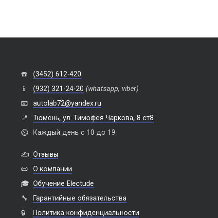
☎️
(3452) 612-420
📱
(932) 321-24-20
(whatsapp, viber)
📧
autolab72@yandex.ru
📍
Тюмень, ул. Тимофея Чаркова, 8 ст8
⏲️
Каждый день с 10 до 19
✍️
Отзывы
📜
О компании
🎓
Обучение Electude
🔧
Гарантийные обязательства
🔒
Политика конфиденциальности