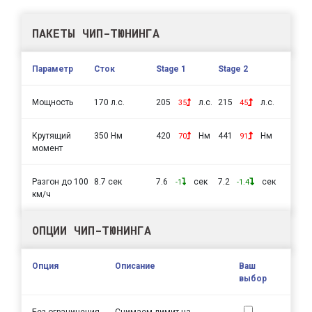
ПАКЕТЫ ЧИП-ТЮНИНГА
Параметр
Сток
Stage 1
Stage 2
Мощность
170 л.с.
205
л.с.
215
л.с.
35
45
Крутящий
350 Нм
420
Нм
441
Нм
70
91
момент
Разгон до 100
8.7 сек
7.6
сек
7.2
сек
-1
-1.4
км/ч
ОПЦИИ ЧИП-ТЮНИНГА
Опция
Описание
Ваш
выбор
Без ограничения
Снимаем лимит на