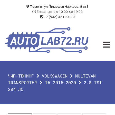
БЛОГ
Тюмень, ул. Тимофея Чаркова, 8 ст8
Ежедневно с 10:00 до 19:00
+7 (932) 321-24-20
УСЛУГИ
ЧИП-ТЮНИНГ
ДИАГНОСТИКА
АВТОЭЛЕКТРИК
ДОП. ОБОРУДОВАНИЕ
ЧИП-ТЮНИНГ
VOLKSWAGEN
MULTIVAN
О КОМПАНИИ
TRANSPORTER
T6 2015-2020
2.0 TSI
204 ЛС
КОНТАКТЫ
ГАРАНТИЯ