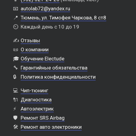
📧
autolab72@yandex.ru
📍
Тюмень, ул. Тимофея Чаркова, 8 ст8
⏲️
Каждый день с 10 до 19
✍️
Отзывы
📜
О компании
🎓
Обучение Electude
🔧
Гарантийные обязательства
🔒
Политика конфиденциальности
💻
Чип-тюнинг
🔌
Диагностика
⚡
Автоэлектрик
🛡️
Ремонт SRS Airbag
🛠️
Ремонт авто электроники