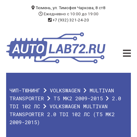
БЛОГ
Тюмень, ул. Тимофея Чаркова, 8 ст8
Ежедневно с 10:00 до 19:00
+7 (932) 321-24-20
УСЛУГИ
ЧИП-ТЮНИНГ
ДИАГНОСТИКА
АВТОЭЛЕКТРИК
ДОП. ОБОРУДОВАНИЕ
ЧИП-ТЮНИНГ
VOLKSWAGEN
MULTIVAN
О КОМПАНИИ
TRANSPORTER
T5 MK2 2009-2015
2.0
TDI 102 ЛС
VOLKSWAGEN MULTIVAN
КОНТАКТЫ
TRANSPORTER 2.0 TDI 102 ЛС (T5 MK2
2009-2015)
ГАРАНТИЯ