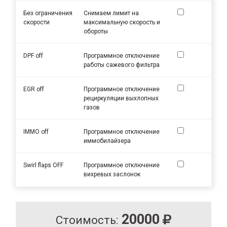
Без ограничения
Снимаем лимит на
скорости
максимальную скорость и
обороты
DPF off
Программное отключение
работы сажевого фильтра
EGR off
Программное отключение
рециркуляции выхлопных
газов
IMMO off
Программное отключение
иммобилайзера
Swirl flaps OFF
Программное отключение
вихревых заслонок
20000
Стоимость: