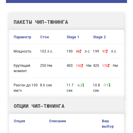
ПАКЕТЫ ЧИП-ТЮНИНГА
Параметр
Сток
Stage 1
Stage 2
Мощность
102 л.с.
190
л.с.
199
л.с.
88
97
Крутящий
250 Нм
400
Нм
420
Нм
150
170
момент
Разгон до 100
8.6 сек
11.7
10.8
-6.2
-7.1
км/ч
сек
сек
ОПЦИИ ЧИП-ТЮНИНГА
Опция
Описание
Ваш
выбор