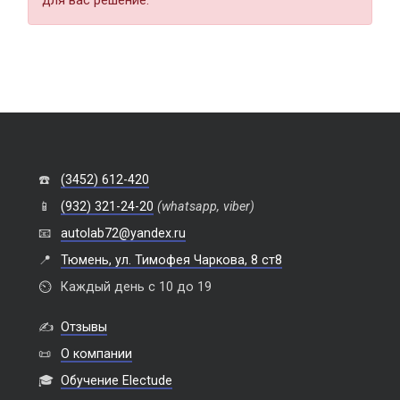
☎️
(3452) 612-420
📱
(932) 321-24-20
(whatsapp, viber)
📧
autolab72@yandex.ru
📍
Тюмень, ул. Тимофея Чаркова, 8 ст8
⏲️
Каждый день с 10 до 19
✍️
Отзывы
📜
О компании
🎓
Обучение Electude