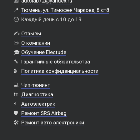
📧
autolab72@yandex.ru
📍
Тюмень, ул. Тимофея Чаркова, 8 ст8
⏲️
Каждый день с 10 до 19
✍️
Отзывы
📜
О компании
🎓
Обучение Electude
🔧
Гарантийные обязательства
🔒
Политика конфиденциальности
💻
Чип-тюнинг
🔌
Диагностика
⚡
Автоэлектрик
🛡️
Ремонт SRS Airbag
🛠️
Ремонт авто электроники