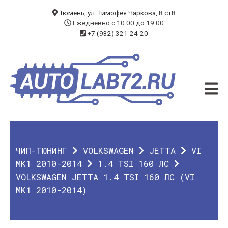
БЛОГ
Тюмень, ул. Тимофея Чаркова, 8 ст8
Ежедневно с 10:00 до 19:00
+7 (932) 321-24-20
УСЛУГИ
ЧИП-ТЮНИНГ
ДИАГНОСТИКА
АВТОЭЛЕКТРИК
ДОП. ОБОРУДОВАНИЕ
ЧИП-ТЮНИНГ
VOLKSWAGEN
JETTA
VI
О КОМПАНИИ
MK1 2010-2014
1.4 TSI 160 ЛС
VOLKSWAGEN JETTA 1.4 TSI 160 ЛС (VI
КОНТАКТЫ
MK1 2010-2014)
ГАРАНТИЯ