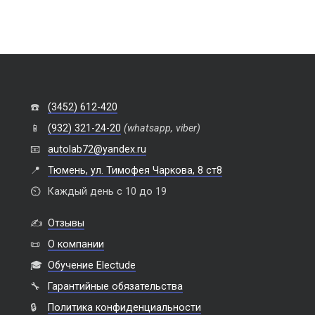
☎️
(3452) 612-420
📱
(932) 321-24-20
(whatsapp, viber)
📧
autolab72@yandex.ru
📍
Тюмень, ул. Тимофея Чаркова, 8 ст8
⏲️
Каждый день с 10 до 19
✍️
Отзывы
📜
О компании
🎓
Обучение Electude
🔧
Гарантийные обязательства
🔒
Политика конфиденциальности