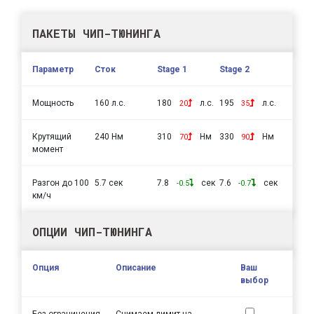
ПАКЕТЫ ЧИП-ТЮНИНГА
Параметр
Сток
Stage 1
Stage 2
Мощность
160 л.с.
180
л.с.
195
л.с.
20
35
Крутящий
240 Нм
310
Нм
330
Нм
70
90
момент
Разгон до 100
5.7 сек
7.8
сек
7.6
сек
-0.5
-0.7
км/ч
ОПЦИИ ЧИП-ТЮНИНГА
Опция
Описание
Ваш
выбор
Без ограничения
Снимаем лимит на