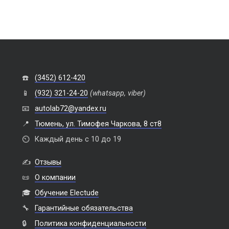
☎️
(3452) 612-420
📱
(932) 321-24-20
(whatsapp, viber)
📧
autolab72@yandex.ru
📍
Тюмень, ул. Тимофея Чаркова, 8 ст8
⏲️
Каждый день с 10 до 19
✍️
Отзывы
📜
О компании
🎓
Обучение Electude
🔧
Гарантийные обязательства
🔒
Политика конфиденциальности