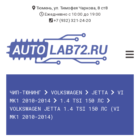
БЛОГ
Тюмень, ул. Тимофея Чаркова, 8 ст8
Ежедневно с 10:00 до 19:00
+7 (932) 321-24-20
УСЛУГИ
ЧИП-ТЮНИНГ
ДИАГНОСТИКА
АВТОЭЛЕКТРИК
ДОП. ОБОРУДОВАНИЕ
ЧИП-ТЮНИНГ
VOLKSWAGEN
JETTA
VI
О КОМПАНИИ
MK1 2010-2014
1.4 TSI 150 ЛС
VOLKSWAGEN JETTA 1.4 TSI 150 ЛС (VI
КОНТАКТЫ
MK1 2010-2014)
ГАРАНТИЯ