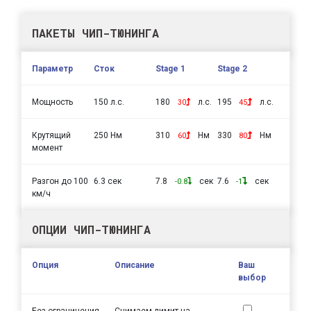
ПАКЕТЫ ЧИП-ТЮНИНГА
Параметр
Сток
Stage 1
Stage 2
Мощность
150 л.с.
180
л.с.
195
л.с.
30
45
Крутящий
250 Нм
310
Нм
330
Нм
60
80
момент
Разгон до 100
6.3 сек
7.8
сек
7.6
сек
-0.8
-1
км/ч
ОПЦИИ ЧИП-ТЮНИНГА
Опция
Описание
Ваш
выбор
Без ограничения
Снимаем лимит на