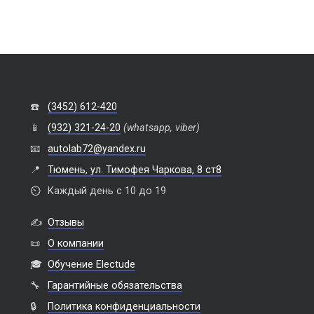
☎️
(3452) 612-420
📱
(932) 321-24-20
(whatsapp, viber)
📧
autolab72@yandex.ru
📍
Тюмень, ул. Тимофея Чаркова, 8 ст8
⏲️
Каждый день с 10 до 19
✍️
Отзывы
📜
О компании
🎓
Обучение Electude
🔧
Гарантийные обязательства
🔒
Политика конфиденциальности