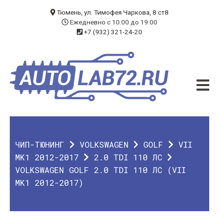
БЛОГ
Тюмень, ул. Тимофея Чаркова, 8 ст8
Ежедневно с 10:00 до 19:00
+7 (932) 321-24-20
УСЛУГИ
ЧИП-ТЮНИНГ
ДИАГНОСТИКА
АВТОЭЛЕКТРИК
ДОП. ОБОРУДОВАНИЕ
ЧИП-ТЮНИНГ
VOLKSWAGEN
GOLF
VII
О КОМПАНИИ
MK1 2012-2017
2.0 TDI 110 ЛС
VOLKSWAGEN GOLF 2.0 TDI 110 ЛС (VII
КОНТАКТЫ
MK1 2012-2017)
ГАРАНТИЯ