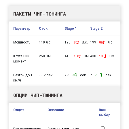
ПАКЕТЫ ЧИП-ТЮНИНГА
Параметр
Сток
Stage 1
Stage 2
Мощность
110 л.с.
190
л.с.
199
л.с.
80
89
Крутящий
250 Нм
410
Нм
430
Нм
160
180
момент
Разгон до 100
11.2 сек
7.5
сек
7
сек
-3
-3.5
км/ч
ОПЦИИ ЧИП-ТЮНИНГА
Опция
Описание
Ваш
выбор
Без ограничения
Снимаем лимит на