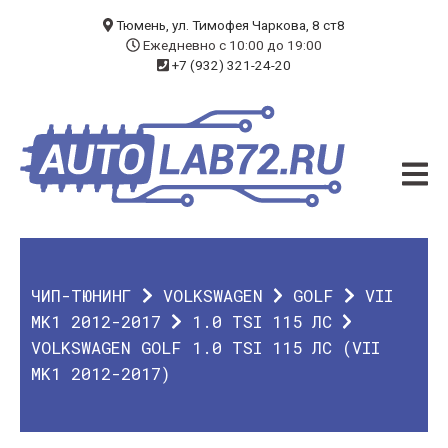
БЛОГ
Тюмень, ул. Тимофея Чаркова, 8 ст8
Ежедневно с 10:00 до 19:00
+7 (932) 321-24-20
УСЛУГИ
ЧИП-ТЮНИНГ
ДИАГНОСТИКА
АВТОЭЛЕКТРИК
ДОП. ОБОРУДОВАНИЕ
ЧИП-ТЮНИНГ
VOLKSWAGEN
GOLF
VII
О КОМПАНИИ
MK1 2012-2017
1.0 TSI 115 ЛС
VOLKSWAGEN GOLF 1.0 TSI 115 ЛС (VII
КОНТАКТЫ
MK1 2012-2017)
ГАРАНТИЯ