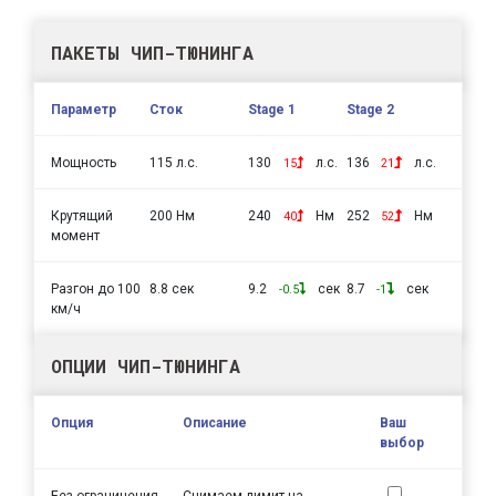
ПАКЕТЫ ЧИП-ТЮНИНГА
Параметр
Сток
Stage 1
Stage 2
Мощность
115 л.с.
130
л.с.
136
л.с.
15
21
Крутящий
200 Нм
240
Нм
252
Нм
40
52
момент
Разгон до 100
8.8 сек
9.2
сек
8.7
сек
-0.5
-1
км/ч
ОПЦИИ ЧИП-ТЮНИНГА
Опция
Описание
Ваш
выбор
Без ограничения
Снимаем лимит на