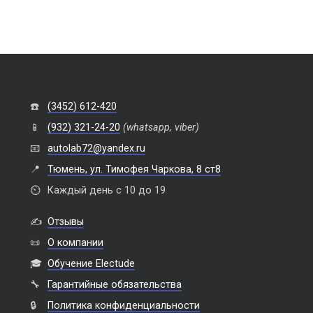
☎️
(3452) 612-420
📱
(932) 321-24-20
(whatsapp, viber)
📧
autolab72@yandex.ru
📍
Тюмень, ул. Тимофея Чаркова, 8 ст8
⏲️
Каждый день с 10 до 19
✍️
Отзывы
📜
О компании
🎓
Обучение Electude
🔧
Гарантийные обязательства
🔒
Политика конфиденциальности