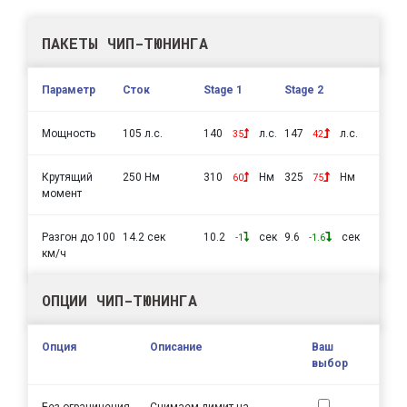
ПАКЕТЫ ЧИП-ТЮНИНГА
Параметр
Сток
Stage 1
Stage 2
Мощность
105 л.с.
140
л.с.
147
л.с.
35
42
Крутящий
250 Нм
310
Нм
325
Нм
60
75
момент
Разгон до 100
14.2 сек
10.2
сек
9.6
сек
-1
-1.6
км/ч
ОПЦИИ ЧИП-ТЮНИНГА
Опция
Описание
Ваш
выбор
Без ограничения
Снимаем лимит на