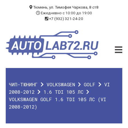
БЛОГ
Тюмень, ул. Тимофея Чаркова, 8 ст8
Ежедневно с 10:00 до 19:00
+7 (932) 321-24-20
УСЛУГИ
ЧИП-ТЮНИНГ
ДИАГНОСТИКА
АВТОЭЛЕКТРИК
ДОП. ОБОРУДОВАНИЕ
ЧИП-ТЮНИНГ
VOLKSWAGEN
GOLF
VI
О КОМПАНИИ
2008-2012
1.6 TDI 105 ЛС
VOLKSWAGEN GOLF 1.6 TDI 105 ЛС (VI
КОНТАКТЫ
2008-2012)
ГАРАНТИЯ