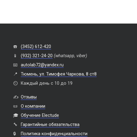
☎️
(3452) 612-420
📱
(932) 321-24-20
(whatsapp, viber)
📧
autolab72@yandex.ru
📍
Тюмень, ул. Тимофея Чаркова, 8 ст8
⏲️
Каждый день с 10 до 19
✍️
Отзывы
📜
О компании
🎓
Обучение Electude
🔧
Гарантийные обязательства
🔒
Политика конфиденциальности